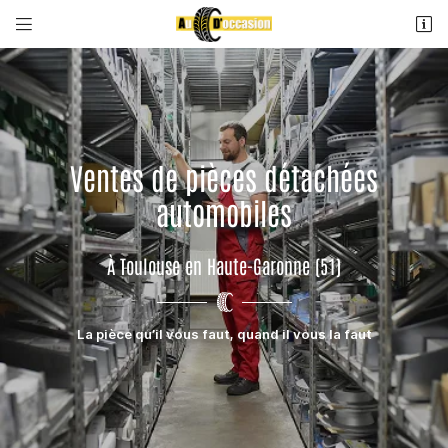


7 rue Chabanon
31200 Toulouse
05 61 26 20 64
Ventes de pièces détachées
automobiles
À Toulouse en Haute-Garonne (51)
Adresse email de réception

La pièce qu’il vous faut, quand il vous la faut
Recopier le code ci-contre

Rafraîchir le captcha
