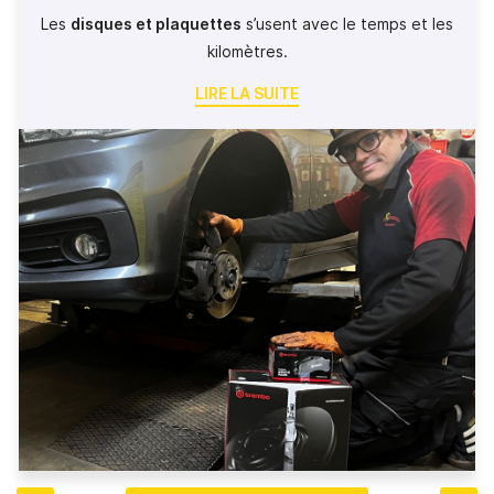
Les
disques et plaquettes
s’usent avec le temps et les
kilomètres.
LIRE LA SUITE
Des signes d’usure ?
👉 Faites-les contrôler régulièrement pour éviter tout
🔸 Bruit au freinage
risque.
🔸 Pédale molle ou vibrations
Chez Au Pneu d'Ocassoion, nous assurons le
🔸 Distance de freinage plus longue
diagnostic
et le remplacement
de vos freins avec des pièces de
qualité constructeur 🔧
#Freins #Sécurité #GarageAuto #EntretienVéhicule
#PlaquettesDeFrein