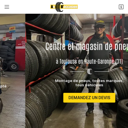


7 rue Chabanon
31200 Toulouse
05 61 26 20 64
Centre et magasin de pneus
à Toulouse en Haute-Garonne (31)
Montage de pneus, toutes marques,
tous véhicules
Adresse email de réception

DEMANDEZ UN DEVIS
Recopier le code ci-contre

Rafraîchir le captcha
