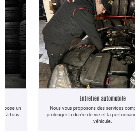
Une question ?
ACCUEIL
05 61 26 20 
US & ENTRETIEN
ÈCES DÉTACHÉES
Entretien automobile
Nous vous proposons des services complets pour
OS PRODUITS
prolonger la durée de vie et la performance de votre
Rejoignez-nous 
véhicule.
AVIS